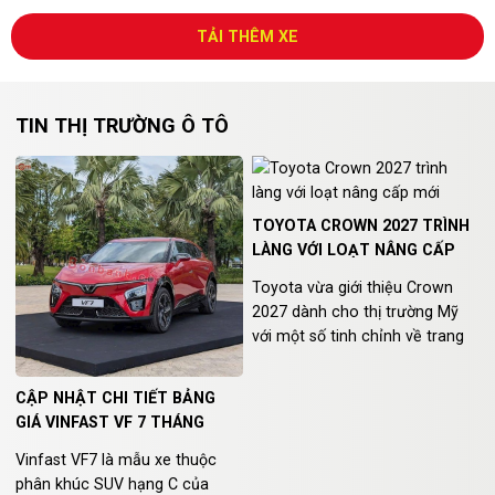
TẢI THÊM XE
TIN THỊ TRƯỜNG Ô TÔ
TOYOTA CROWN 2027 TRÌNH
LÀNG VỚI LOẠT NÂNG CẤP
MỚI
Toyota vừa giới thiệu Crown
2027 dành cho thị trường Mỹ
với một số tinh chỉnh về trang
bị, thiết kế và tăng nhẹ giá bán.
CẬP NHẬT CHI TIẾT BẢNG
GIÁ VINFAST VF 7 THÁNG
08/2026 KÈM ĐÁNH GIÁ MỚI
Vinfast VF7 là mẫu xe thuộc
NHẤT
phân khúc SUV hạng C của