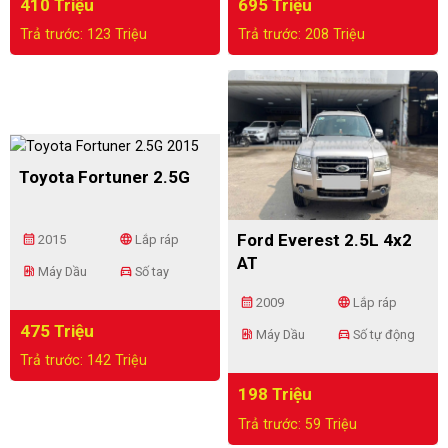
410 Triệu
695 Triệu
Trả trước: 123 Triệu
Trả trước: 208 Triệu
Toyota Fortuner 2.5G
Ford Everest 2.5L 4x2
calendar_month
language
2015
Lắp ráp
AT
ev_station
directions_car
Máy Dầu
Số tay
calendar_month
language
2009
Lắp ráp
475 Triệu
ev_station
directions_car
Máy Dầu
Số tự động
Trả trước: 142 Triệu
198 Triệu
Trả trước: 59 Triệu