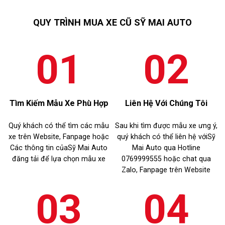
tế chúng có chức năng khác.
giúp người dùng hạn chế rủi ro
và sử dụng xe an toàn hơn
QUY TRÌNH MUA XE CŨ SỸ MAI AUTO
trong mùa hè.
Tìm Kiếm Mẫu Xe Phù Hợp
Liên Hệ Với Chúng Tôi
Quý khách có thể tìm các mẫu
Sau khi tìm được mẫu xe ưng ý,
xe trên Website, Fanpage hoặc
quý khách có thể liên hệ vớiSỹ
Các thông tin củaSỹ Mai Auto
Mai Auto qua Hotline
đăng tải để lựa chọn mẫu xe
0769999555 hoặc chat qua
Zalo, Fanpage trên Website