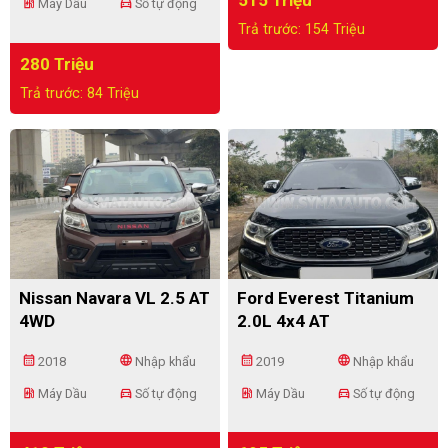
515 Triệu
ev_station
directions_car
Máy Dầu
Số tự động
Trả trước: 154 Triệu
280 Triệu
Trả trước: 84 Triệu
Nissan Navara VL 2.5 AT
Ford Everest Titanium
4WD
2.0L 4x4 AT
calendar_month
language
calendar_month
language
2018
Nhập khẩu
2019
Nhập khẩu
ev_station
directions_car
ev_station
directions_car
Máy Dầu
Số tự động
Máy Dầu
Số tự động