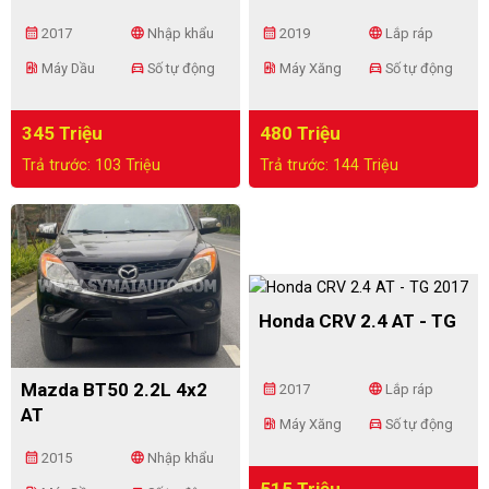
calendar_month
language
calendar_month
language
2017
Nhập khẩu
2019
Lắp ráp
ev_station
directions_car
ev_station
directions_car
Máy Dầu
Số tự động
Máy Xăng
Số tự động
345 Triệu
480 Triệu
Trả trước: 103 Triệu
Trả trước: 144 Triệu
Honda CRV 2.4 AT - TG
Mazda BT50 2.2L 4x2
calendar_month
language
2017
Lắp ráp
AT
ev_station
directions_car
Máy Xăng
Số tự động
calendar_month
language
2015
Nhập khẩu