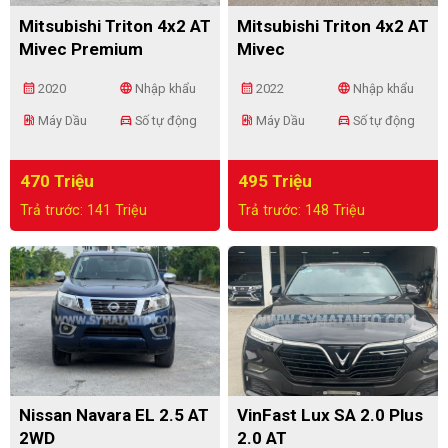
Mitsubishi Triton 4x2 AT
Mitsubishi Triton 4x2 AT
Mivec Premium
Mivec
calendar_month
language
calendar_month
language
2020
Nhập khẩu
2022
Nhập khẩu
ev_station
directions_car
ev_station
directions_car
Máy Dầu
Số tự động
Máy Dầu
Số tự động
470 Triệu
495 Triệu
Trả trước: 141 Triệu
Trả trước: 148 Triệu
Nissan Navara EL 2.5 AT
VinFast Lux SA 2.0 Plus
2WD
2.0 AT