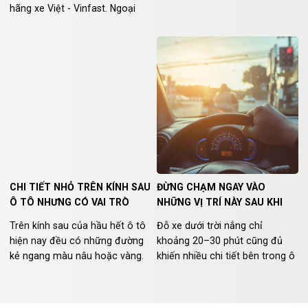
hãng xe Việt - Vinfast. Ngoại
hình nhỏ gọn song VF7 vẫn
mang tới không gian thoáng
đãng, cảm giác thoải mái cho
người điều khiển và mọi người
ngồi trên xe. VF7 phù hợp để di
chuyển trên nhiều cung đường
khác nhau, đặc biệt là khu vực
nội đô, mật độ giao thông
đông đúc.
CHI TIẾT NHỎ TRÊN KÍNH SAU
ĐỪNG CHẠM NGAY VÀO
Ô TÔ NHƯNG CÓ VAI TRÒ
NHỮNG VỊ TRÍ NÀY SAU KHI
RẤT QUAN TRỌNG
MỞ CỬA Ô TÔ GIỮA TRỜI
Trên kính sau của hầu hết ô tô
Đỗ xe dưới trời nắng chỉ
NẮNG
hiện nay đều có những đường
khoảng 20–30 phút cũng đủ
kẻ ngang màu nâu hoặc vàng.
khiến nhiều chi tiết bên trong ô
Nhiều người tưởng đây chỉ là
tô nóng lên đến mức gây bỏng
chi tiết trang trí hoặc giúp tài
rát khi chạm vào. Biết trước
xế dễ căn đường, nhưng thực
những vị trí tích nhiệt cao sẽ