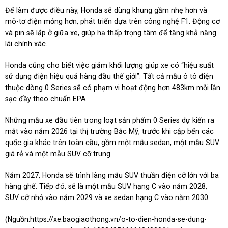
Để làm được điều này, Honda sẽ dùng khung gầm nhẹ hơn và
mô-tơ điện mỏng hơn, phát triển dựa trên công nghệ F1. Động cơ
và pin sẽ lắp ở giữa xe, giúp hạ thấp trọng tâm để tăng khả năng
lái chính xác.
Honda cũng cho biết việc giảm khối lượng giúp xe có “hiệu suất
sử dụng điện hiệu quả hàng đầu thế giới”. Tất cả mẫu ô tô điện
thuộc dòng 0 Series sẽ có phạm vi hoạt động hơn 483km mỗi lần
sạc đầy theo chuẩn EPA.
Những mẫu xe đầu tiên trong loạt sản phẩm 0 Series dự kiến ra
mắt vào năm 2026 tại thị trường Bắc Mỹ, trước khi cập bến các
quốc gia khác trên toàn cầu, gồm một mẫu sedan, một mẫu SUV
giá rẻ và một mẫu SUV cỡ trung.
Năm 2027, Honda sẽ trình làng mẫu SUV thuần điện cỡ lớn với ba
hàng ghế. Tiếp đó, sẽ là một mẫu SUV hạng C vào năm 2028,
SUV cỡ nhỏ vào năm 2029 và xe sedan hạng C vào năm 2030.
(Nguồn:
https://xe.baogiaothong.vn/o-to-dien-honda-se-dung-