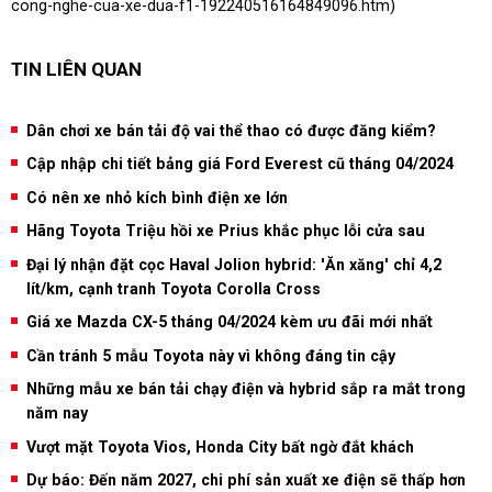
cong-nghe-cua-xe-dua-f1-192240516164849096.htm
)
TIN LIÊN QUAN
Dân chơi xe bán tải độ vai thể thao có được đăng kiểm?
Cập nhập chi tiết bảng giá Ford Everest cũ tháng 04/2024
Có nên xe nhỏ kích bình điện xe lớn
Hãng Toyota Triệu hồi xe Prius khắc phục lỗi cửa sau
Đại lý nhận đặt cọc Haval Jolion hybrid: 'Ăn xăng' chỉ 4,2
lít/km, cạnh tranh Toyota Corolla Cross
Giá xe Mazda CX-5 tháng 04/2024 kèm ưu đãi mới nhất
Cần tránh 5 mẫu Toyota này vì không đáng tin cậy
Những mẫu xe bán tải chạy điện và hybrid sắp ra mắt trong
năm nay
Vượt mặt Toyota Vios, Honda City bất ngờ đắt khách
Dự báo: Đến năm 2027, chi phí sản xuất xe điện sẽ thấp hơn