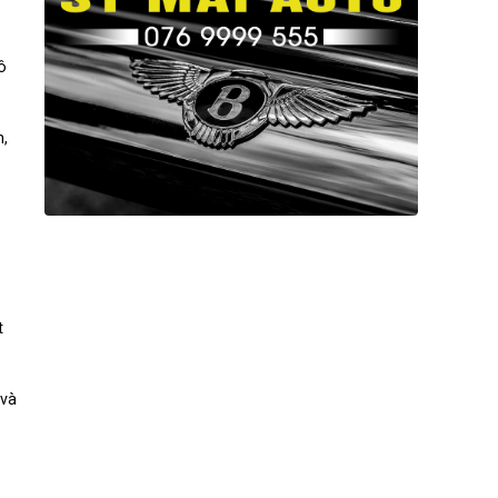
ô
h,
t
 và