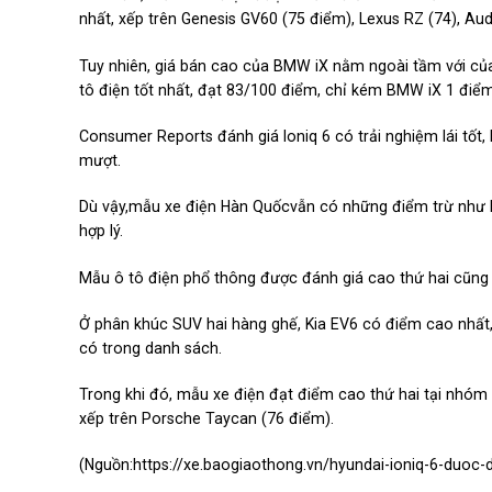
nhất, xếp trên Genesis GV60 (75 điểm), Lexus RZ (74), Audi
Tuy nhiên, giá bán cao của BMW iX nằm ngoài tầm với của
tô điện tốt nhất, đạt 83/100 điểm, chỉ kém BMW iX 1 điểm
Consumer Reports đánh giá Ioniq 6 có trải nghiệm lái tốt,
mượt.
Dù vậy,mẫu xe điện Hàn Quốcvẫn có những điểm trừ như kh
hợp lý.
Mẫu ô tô điện phổ thông được đánh giá cao thứ hai cũng t
Ở phân khúc SUV hai hàng ghế, Kia EV6 có điểm cao nhất,
có trong danh sách.
Trong khi đó, mẫu xe điện đạt điểm cao thứ hai tại nhóm
xếp trên Porsche Taycan (76 điểm).
(Nguồn:
https://xe.baogiaothong.vn/hyundai-ioniq-6-duoc