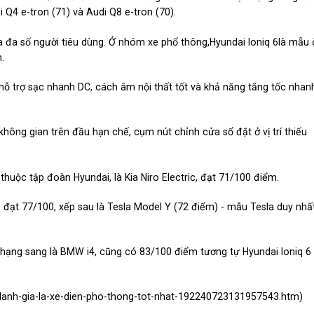
 Q4 e-tron (71) và Audi Q8 e-tron (70).
 đa số người tiêu dùng. Ở nhóm xe phổ thông,Hyundai Ioniq 6là mẫu 
.
 hỗ trợ sạc nhanh DC, cách âm nội thất tốt và khả năng tăng tốc nhan
ông gian trên đầu hạn chế, cụm nút chỉnh cửa sổ đặt ở vị trí thiếu
huộc tập đoàn Hyundai, là Kia Niro Electric, đạt 71/100 điểm.
 đạt 77/100, xếp sau là Tesla Model Y (72 điểm) - mẫu Tesla duy nhấ
 hạng sang là BMW i4, cũng có 83/100 điểm tương tự Hyundai Ioniq 6
-danh-gia-la-xe-dien-pho-thong-tot-nhat-192240723131957543.htm
)