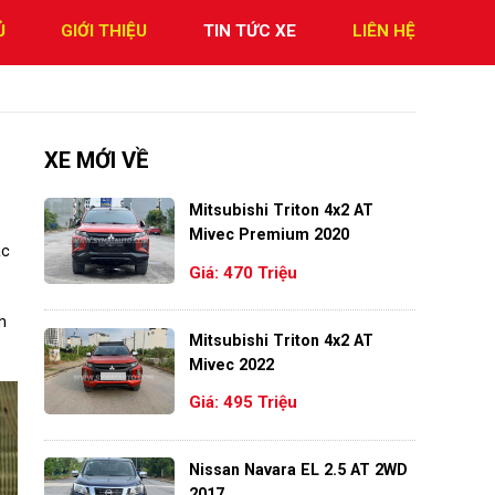
Ủ
GIỚI THIỆU
TIN TỨC XE
LIÊN HỆ
XE MỚI VỀ
Mitsubishi Triton 4x2 AT
Mivec Premium 2020
ác
Giá: 470 Triệu
h
Mitsubishi Triton 4x2 AT
Mivec 2022
Giá: 495 Triệu
Nissan Navara EL 2.5 AT 2WD
2017