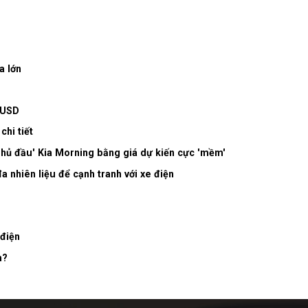
a lớn
0 USD
chi tiết
'phủ đầu' Kia Morning bằng giá dự kiến cực 'mềm'
a nhiên liệu để cạnh tranh với xe điện
 điện
m?