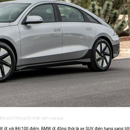
 điện phổ thông tốt nhất năm vừa qua.
iX với 84/100 điểm. BMW iX đồng thời là xe SUV điện hạng sang tốt