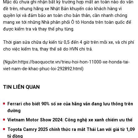
Mặc dù chưa ghi nhận bất kỳ trường hợp mất an toàn nào do vấn
đề trên, nhưng hãng xe Nhật Bản khuyến cáo khách hàng vì
quyền lợi và đảm bảo an toàn cho bản thân, cần nhanh chóng
mang xe tới những Nhà phân phối Ô tô Honda trên toàn quốc để
được kiểm tra và thay thế phụ tùng.
Thời gian sửa chữa dự kiến từ 0,5 đến 4 giờ trên mỗi xe, và chi phí
cho việc kiểm tra, thay thế sẽ do HVN chi trả.
(Nguồn:
https://baoquocte.vn/trieu-hoi-hon-11000-xe-honda-tai-
viet-nam-de-khac-phuc-loi-292892.html
)
TIN LIÊN QUAN
Ferrari cho biết 90% số xe của hãng vẫn đang lưu thông trên
đường
Vietnam Motor Show 2024: Công nghệ xe xanh chiếm ưu thế
Toyota Camry 2025 chính thức ra mắt Thái Lan với giá từ 1,09
tỷ đồng