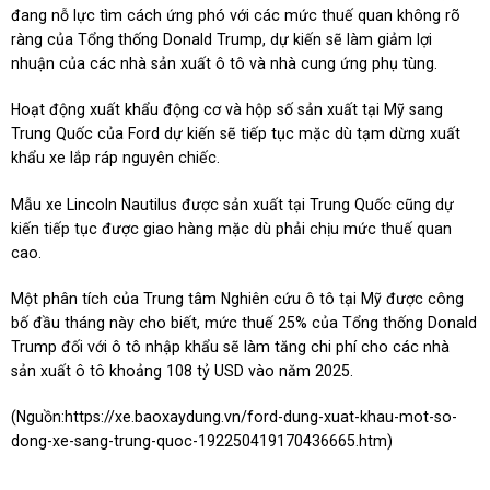
đang nỗ lực tìm cách ứng phó với các mức thuế quan không rõ
ràng của Tổng thống Donald Trump, dự kiến sẽ làm giảm lợi
nhuận của các nhà sản xuất ô tô và nhà cung ứng phụ tùng.
Hoạt động xuất khẩu động cơ và hộp số sản xuất tại Mỹ sang
Trung Quốc của Ford dự kiến sẽ tiếp tục mặc dù tạm dừng xuất
khẩu xe lắp ráp nguyên chiếc.
Mẫu xe Lincoln Nautilus được sản xuất tại Trung Quốc cũng dự
kiến tiếp tục được giao hàng mặc dù phải chịu mức thuế quan
cao.
Một phân tích của Trung tâm Nghiên cứu ô tô tại Mỹ được công
bố đầu tháng này cho biết, mức thuế 25% của Tổng thống Donald
Trump đối với ô tô nhập khẩu sẽ làm tăng chi phí cho các nhà
sản xuất ô tô khoảng 108 tỷ USD vào năm 2025.
(Nguồn:
https://xe.baoxaydung.vn/ford-dung-xuat-khau-mot-so-
dong-xe-sang-trung-quoc-192250419170436665.htm
)