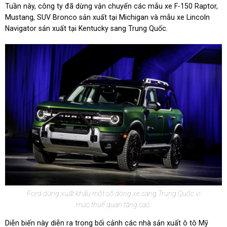
Tuần này, công ty đã dừng vận chuyển các mẫu xe F-150 Raptor,
Mustang, SUV Bronco sản xuất tại Michigan và mẫu xe Lincoln
Navigator sản xuất tại Kentucky sang Trung Quốc.
Ford dừng xuất khẩu một số dòng xe sang Trung Quốc vì
mức thuế quan tăng cao.
Diễn biến này diễn ra trong bối cảnh các nhà sản xuất ô tô Mỹ