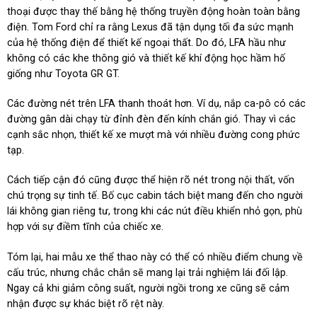
thoại được thay thế bằng hệ thống truyền động hoàn toàn bằng
điện. Tom Ford chỉ ra rằng Lexus đã tận dụng tối đa sức mạnh
của hệ thống điện để thiết kế ngoại thất. Do đó, LFA hầu như
không có các khe thông gió và thiết kế khí động học hầm hố
giống như Toyota GR GT.
Các đường nét trên LFA thanh thoát hơn. Ví dụ, nắp ca-pô có các
đường gân dài chạy từ đỉnh đèn đến kính chắn gió. Thay vì các
cạnh sắc nhọn, thiết kế xe mượt mà với nhiều đường cong phức
tạp.
Cách tiếp cận đó cũng được thể hiện rõ nét trong nội thất, vốn
chú trọng sự tinh tế. Bố cục cabin tách biệt mang đến cho người
lái không gian riêng tư, trong khi các nút điều khiển nhỏ gọn, phù
hợp với sự điềm tĩnh của chiếc xe.
Tóm lại, hai mẫu xe thể thao này có thể có nhiều điểm chung về
cấu trúc, nhưng chắc chắn sẽ mang lại trải nghiệm lái đối lập.
Ngay cả khi giảm công suất, người ngồi trong xe cũng sẽ cảm
nhận được sự khác biệt rõ rệt này.