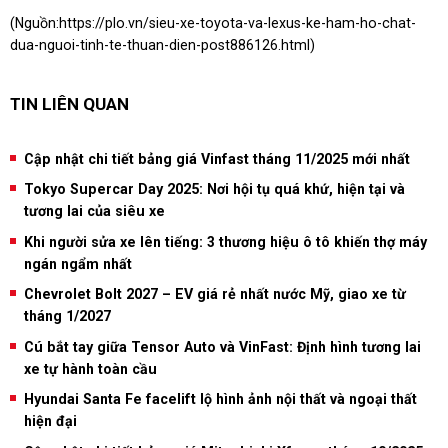
(Nguồn:
https://plo.vn/sieu-xe-toyota-va-lexus-ke-ham-ho-chat-
dua-nguoi-tinh-te-thuan-dien-post886126.html
)
TIN LIÊN QUAN
Cập nhật chi tiết bảng giá Vinfast tháng 11/2025 mới nhất
Tokyo Supercar Day 2025: Nơi hội tụ quá khứ, hiện tại và
tương lai của siêu xe
Khi người sửa xe lên tiếng: 3 thương hiệu ô tô khiến thợ máy
ngán ngẩm nhất
Chevrolet Bolt 2027 – EV giá rẻ nhất nước Mỹ, giao xe từ
tháng 1/2027
Cú bắt tay giữa Tensor Auto và VinFast: Định hình tương lai
xe tự hành toàn cầu
Hyundai Santa Fe facelift lộ hình ảnh nội thất và ngoại thất
hiện đại