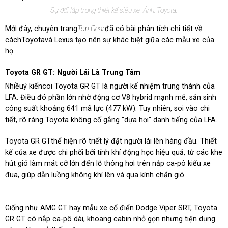
Sự đối lập trong thiết kế siêu xe. Ảnh: Toyota.
Mới đây, chuyên trang
Top Gear
đã có bài phân tích chi tiết về
cáchToyotavà Lexus tạo nên sự khác biệt giữa các mẫu xe của
họ.
Toyota GR GT: Người Lái Là Trung Tâm
Nhiềuý kiếncoi Toyota GR GT là người kế nhiệm trung thành của
LFA. Điều đó phần lớn nhờ động cơ V8 hybrid mạnh mẽ, sản sinh
công suất khoảng 641 mã lực (477 kW). Tuy nhiên, soi vào chi
tiết, rõ ràng Toyota không cố gắng "dựa hơi" danh tiếng của LFA.
Toyota GR GTthể hiện rõ triết lý đặt người lái lên hàng đầu. Thiết
kế của xe được chi phối bởi tính khí động học hiệu quả, từ các khe
hút gió làm mát cỡ lớn đến lỗ thông hơi trên nắp ca-pô kiểu xe
đua, giúp dẫn luồng không khí lên và qua kính chắn gió.
Giống như AMG GT hay mẫu xe cổ điển Dodge Viper SRT, Toyota
GR GT có nắp ca-pô dài, khoang cabin nhỏ gọn nhưng tiện dụng