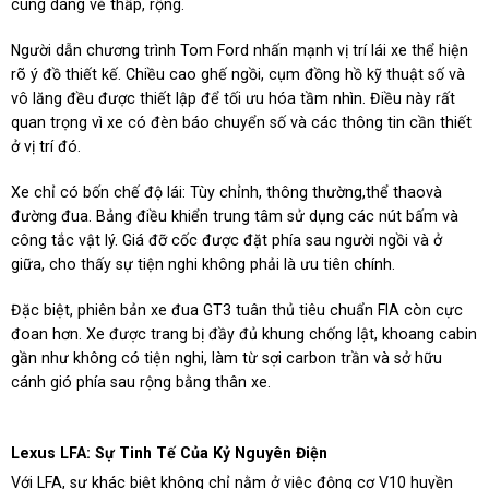
cùng dáng vẻ thấp, rộng.
Người dẫn chương trình Tom Ford nhấn mạnh vị trí lái xe thể hiện
rõ ý đồ thiết kế. Chiều cao ghế ngồi, cụm đồng hồ kỹ thuật số và
vô lăng đều được thiết lập để tối ưu hóa tầm nhìn. Điều này rất
quan trọng vì xe có đèn báo chuyển số và các thông tin cần thiết
ở vị trí đó.
Xe chỉ có bốn chế độ lái: Tùy chỉnh, thông thường,thể thaovà
đường đua. Bảng điều khiển trung tâm sử dụng các nút bấm và
công tắc vật lý. Giá đỡ cốc được đặt phía sau người ngồi và ở
giữa, cho thấy sự tiện nghi không phải là ưu tiên chính.
Đặc biệt, phiên bản xe đua GT3 tuân thủ tiêu chuẩn FIA còn cực
đoan hơn. Xe được trang bị đầy đủ khung chống lật, khoang cabin
gần như không có tiện nghi, làm từ sợi carbon trần và sở hữu
cánh gió phía sau rộng bằng thân xe.
Lexus LFA: Sự Tinh Tế Của Kỷ Nguyên Điện
Với LFA, sự khác biệt không chỉ nằm ở việc động cơ V10 huyền