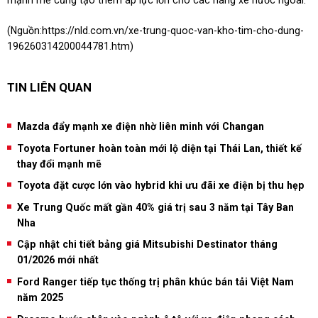
mạnh mẽ cũng tạo thêm áp lực lớn cho các hãng xe nước ngoài.
(Nguồn:
https://nld.com.vn/xe-trung-quoc-van-kho-tim-cho-dung-
196260314200044781.htm
)
TIN LIÊN QUAN
Mazda đẩy mạnh xe điện nhờ liên minh với Changan
Toyota Fortuner hoàn toàn mới lộ diện tại Thái Lan, thiết kế
thay đổi mạnh mẽ
Toyota đặt cược lớn vào hybrid khi ưu đãi xe điện bị thu hẹp
Xe Trung Quốc mất gần 40% giá trị sau 3 năm tại Tây Ban
Nha
Cập nhật chi tiết bảng giá Mitsubishi Destinator tháng
01/2026 mới nhất
Ford Ranger tiếp tục thống trị phân khúc bán tải Việt Nam
năm 2025