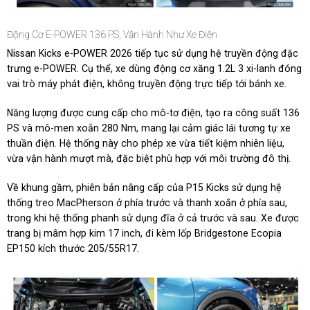
Động Cơ E-POWER 136 PS, Vận Hành Như Xe Điện
Nissan Kicks e-POWER 2026 tiếp tục sử dụng hệ truyền động đặc
trưng e-POWER. Cụ thể, xe dùng động cơ xăng 1.2L 3 xi-lanh đóng
vai trò máy phát điện, không truyền động trực tiếp tới bánh xe.
Năng lượng được cung cấp cho mô-tơ điện, tạo ra công suất 136
PS và mô-men xoắn 280 Nm, mang lại cảm giác lái tương tự xe
thuần điện. Hệ thống này cho phép xe vừa tiết kiệm nhiên liệu,
vừa vận hành mượt mà, đặc biệt phù hợp với môi trường đô thị.
Về khung gầm, phiên bản nâng cấp của P15 Kicks sử dụng hệ
thống treo MacPherson ở phía trước và thanh xoắn ở phía sau,
trong khi hệ thống phanh sử dụng đĩa ở cả trước và sau. Xe được
trang bị mâm hợp kim 17 inch, đi kèm lốp Bridgestone Ecopia
EP150 kích thước 205/55R17.