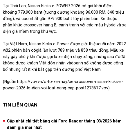
Tại Thái Lan, Nissan Kicks e-POWER 2026 có giá khởi điểm
khoảng 779.900 baht (tương đương khoảng 96.000 RM, 640 triệu
đồng), và cao nhất gần 979.900 baht tùy phiên bản. Xe thuộc
phân khúc crossover hạng B, cạnh tranh với các mẫu hybrid và xe
điện giá mềm trong khu vực.
Tại Việt Nam, Nissan Kicks e-Power được giới thiệucuối năm 2022
với2 phiên bản cógiá lần lượt 789 triệu và 858 triệu đồng. Mẫu xe
này gây chú ý khi được gọi là xe điện chạy xăng, nhưng sau đóđã
không được khách Việt đón nhận vàdoanh số không được công
bố nhưng rất ít khi bắt gặp trên đường phố Việt Nam.
(Nguồn:
https://vov.vn/o-to-xe-may/xe-crossover-nissan-kicks-e-
power-2026-lo-dien-voi-loat-nang-cap-post1278677.vov
)
TIN LIÊN QUAN
Cập nhật chi tiết bảng giá Ford Ranger tháng 03/2026 kèm
đánh giá mới nhất