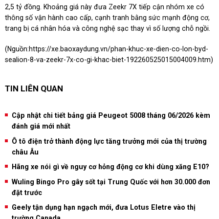
2,5 tỷ đồng. Khoảng giá này đưa Zeekr 7X tiếp cận nhóm xe có
thông số vận hành cao cấp, cạnh tranh bằng sức mạnh động cơ,
trang bị cá nhân hóa và công nghệ sạc thay vì số lượng chỗ ngồi.
(Nguồn:
https://xe.baoxaydung.vn/phan-khuc-xe-dien-co-lon-byd-
sealion-8-va-zeekr-7x-co-gi-khac-biet-192260525015004009.htm
)
TIN LIÊN QUAN
Cập nhật chi tiết bảng giá Peugeot 5008 tháng 06/2026 kèm
đánh giá mới nhất
Ô tô điện trở thành động lực tăng trưởng mới của thị trường
châu Âu
Hãng xe nói gì về nguy cơ hỏng động cơ khi dùng xăng E10?
Wuling Bingo Pro gây sốt tại Trung Quốc với hơn 30.000 đơn
đặt trước
Geely tận dụng hạn ngạch mới, đưa Lotus Eletre vào thị
trường Canada