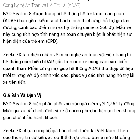
Công Nghệ An Toàn Và Hỗ Trợ Lái (ADAS)
BYD Sealion 8 được trang bị hệ thống hỗ trợ lái xe nâng cao
(ADAS) bao gồm kiểm soát hành trình thích ứng, hỗ trợ giữ làn
đường, cảnh báo điểm mù và hệ thống camera 360 độ. Mẫu xe
này cũng tích hợp tính năng an toàn chuyên biệt là phát hiện sự
hiện diện của trẻ em (CPD).
Zeekr 7X tạo điểm nhấn về công nghệ an toàn với việc trang bị
hệ thống cảm biến LiDAR gắn trên nóc xe cùng các cảm biến
quanh thân. Phần cứng này giúp hệ thống ADAS thu thập dữ liệu
môi trường với độ chính xác cao, phục vụ các tính năng hỗ trợ lái
xe tiên tiến.
Giá Bán Và Định Vị
BYD Sealion 8 hiện phân phối với mức giá niêm yết 1,569 tỷ đồng.
Mức giá và cấu hình định vị xe ở nhóm phương tiện ưu tiên không
gian chở nhiều hành khách.
Zeekr 7X chưa công bố giá bán chính thức tại Việt Nam. Theo
các thông tin dự kiến, xe có thể được chào bán ở mức khoảng