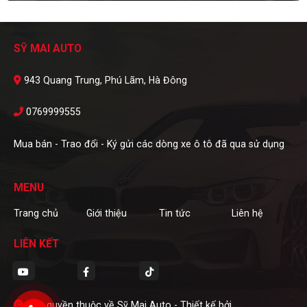
SỸ MAI AUTO
943 Quang Trung, Phú Lãm, Hà Đông
0769999555
Mua bán - Trao đổi - Ký gửi các dòng xe ô tô đã qua sử dụng
MENU
Trang chủ
Giới thiệu
Tin tức
Liên hệ
LIÊN KẾT
Bản quyền thuộc về Sỹ Mai Auto -
Thiết kế bởi