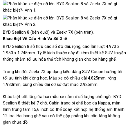
BYD Sealion 8 (bên dưới) và Zeekr 7X (bên trên).
Khác Biệt Về Cấu Hình Và Số Ghế
BYD Sealion 8 sở hữu các số đo dài, rộng, cao lần lượt 4.970 x
1.950 x 1.745mm. Tỷ lệ kích thước này đi kèm thiết kế SUV truyền
thống nhằm tối ưu hóa thể tích không gian cho ba hàng ghế.
Trong khi đó, Zeekr 7X áp dụng kiểu dáng SUV Coupe hướng tới
tối ưu tính khí động học. Mẫu xe có chiều dài 4.825mm, rộng
1.930mm, cùng chiều dài cơ sở đạt mức 2.925mm.
Khác biệt cốt lõi giữa hai mẫu xe nằm ở số lượng chỗ ngồi. BYD
Sealion 8 thiết kế 7 chỗ. Cabin trang bị ghế bọc da Nappa, màn
hình trung tâm 15,6 inch có thể xoay, kết hợp hệ thống âm thanh
12 loa. Hai hàng ghế sau có thể gập phẳng khi cần tăng không
gian chứa đồ.